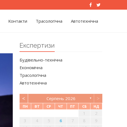
Контакти
Трасологічна
Автотехнічна
Експертизи
Будівельно-технічна
Економічна
Трасологічна
Автотехнічна
<
>
Серпень 2026
▼
ПН
ВТ
СР
ЧТ
ПТ
СБ
НД
2
5
3
6
1
2
12
9
10
13
3
4
5
6
7
8
9