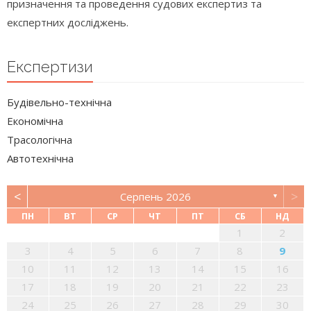
призначення та проведення судових експертиз та
експертних досліджень.
Експертизи
Будівельно-технічна
Економічна
Трасологічна
Автотехнічна
<
>
Серпень 2026
▼
ПН
ВТ
СР
ЧТ
ПТ
СБ
НД
1
2
3
4
5
6
7
8
9
10
11
12
13
14
15
16
17
18
19
20
21
22
23
24
25
26
27
28
29
30